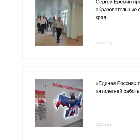
Сергей Ерёмин пр
образовательные о
края
08.07.26
«Единая Россия» п
пятилетней работ
22.04.26