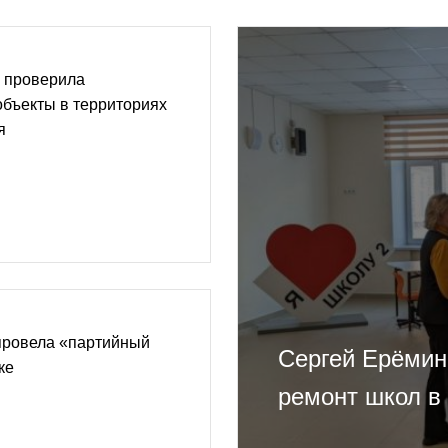
о проверила
бъекты в территориях
я
провела «партийный
Сергей Ерёмин
ке
ремонт школ в