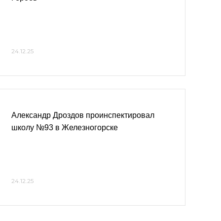
24.12.25
Александр Дроздов проинспектировал
школу №93 в Железногорске
24.12.25