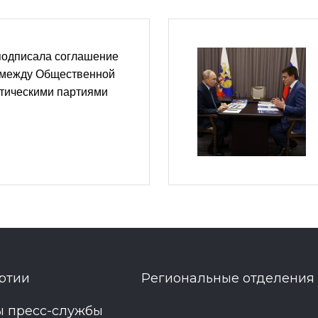
подписала соглашение
 между Общественной
итическими партиями
ртии
Региональные отделения
ы пресс-службы