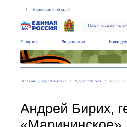
Красноярский край
О партии
Лица партии
Наша дея
Местные общественные приемные Партии
Руководитель Региональной обще
Народная программа «Единой России»
Главная
Мультимедиа
Видеогалерея
Андрей Б
Андрей Бирих, 
«Марининское»