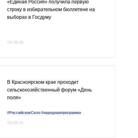
«Единая Россия» получила первую
строку в избирательном бюллетене на
выборах в Госдуму
06.08.26
В Красноярском крае проходит
сельскохозяйственный форум «День
поля»
#РоссийскоеСело
#народнаяпрограмма
05.08.26