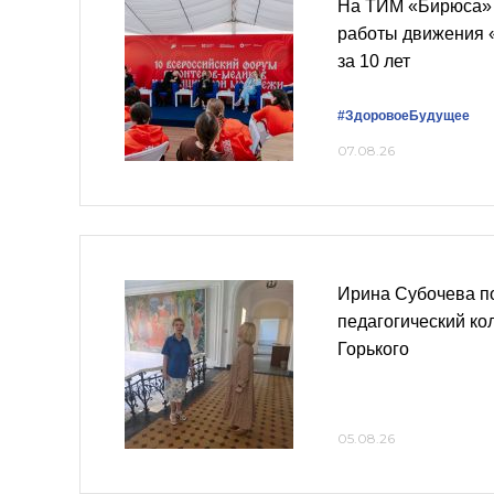
На ТИМ «Бирюса» 
работы движения 
за 10 лет
#ЗдоровоеБудущее
07.08.26
Ирина Субочева п
педагогический ко
Горького
05.08.26