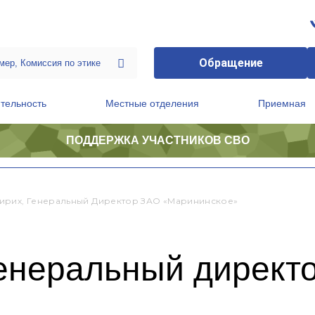
Обращение
тельность
Местные отделения
Приемная
ПОДДЕРЖКА УЧАСТНИКОВ СВО
ственной приемной Председателя Партии
Президиум регионального политического совета
ирих, Генеральный Директор ЗАО «Марининское»
генеральный директ