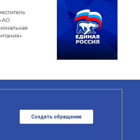
меститель
а АО
гиональная
омпания»
Создать обращение