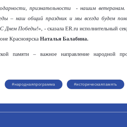
годарности, признательности
- нашим ветеранам.
беды – наш общий праздник и мы всегда будем пом
 С Днем Победы!
», - сказала
ER
.
ru
исполнительный сек
йоне Красноярска
Наталья Балабина.
еской памяти – важное направление народной пр
#народнаяпрограмма
#историческаяпамять