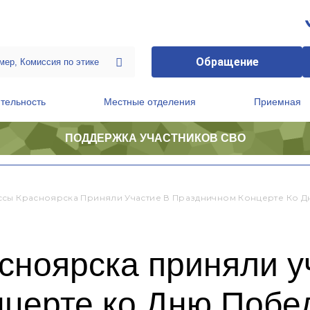
Обращение
тельность
Местные отделения
Приемная
ПОДДЕРЖКА УЧАСТНИКОВ СВО
ственной приемной Председателя Партии
Президиум регионального политического совета
сы Красноярска Приняли Участие В Праздничном Концерте Ко 
сноярска приняли у
нцерте ко Дню Побе