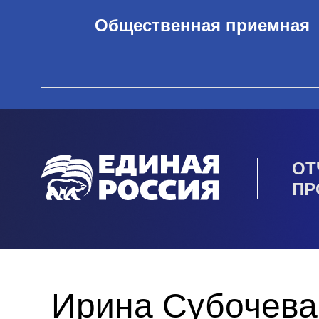
Общественная приемная
ОТ
ПР
Ирина Субочева