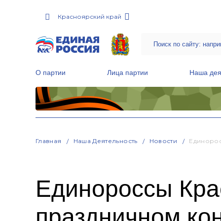
Красноярский край
О партии
Лица партии
Наша дея
Местные общественные приемные Партии
Руководитель Региональной обще
Народная программа «Единой России»
Главная
Наша Деятельность
Новости
Единорос
Единороссы Кра
праздничном ко